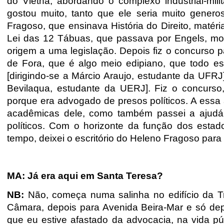
do Vietnã, abordando o complexo industrial-mili
gostou muito, tanto que ele seria muito gener
Fragoso, que ensinava História do Direito, matér
Lei das 12 Tábuas, que passava por Engels,
mo
origem a uma legislação. Depois fiz o concurso p
de Fora, que é algo meio edipiano, que todo e
[dirigindo-se a Márcio Araujo, estudante da UFRJ
Bevilaqua, estudante da UERJ]. Fiz o concurso
porque era advogado de presos políticos. A essa
acadêmicas dele, como também passei a ajudá-l
políticos. Com o horizonte da função dos estad
tempo, deixei o escritório do Heleno Fragoso par
MA: Já era aqui em Santa Teresa?
NB:
Não, começa numa salinha no edifício da T
Câmara, depois para Avenida Beira-Mar e só de
que eu estive afastado da advocacia, na vida púb