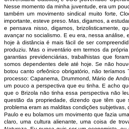
Nesse momento da minha juventude, era um pouc
também um movimento sindical muito forte, Clod
importante, esteve preso. Mas, digamos, a estud
e pensava nisso, digamos, brizolisticamente, qu
avançar no socialismo. E eu era, nessa análise, 
hoje à distância é mais fácil de ser compreendi
produziu. Mas o inventário em termos da própria
garantias previdenciárias, trabalhistas que foram 
somos dependentes dele até hoje. Se não houves
botou canto orfeônico obrigatório, não teríamo
processo: Capanema, Drummond, Mário de Andrade,
um pouco a perspectiva que eu tinha. E acho q
que o Brizola não tinha essa perspectiva não le
questão da pro
priedade, dizendo que têm que s
problema eram as malditas condições subjetivas, 
Paulo e eu bolamos um movimento que fazia uma cr
claro, uma cultura alienante, uma coisa de tro
Natureza
. Eu nunca quis ser um economista, eu n