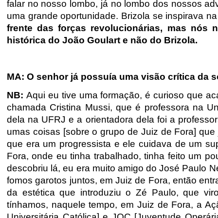
falar no nosso lombo, já no lombo dos nossos adve
uma grande oportunidade. Brizola se inspirava na 
frente das forças revolucionárias, mas nós
histórica do João Goulart e não do Brizola.
MA: O senhor já possuía uma visão crítica da s
NB:
Aqui eu tive uma formação, é curioso que a
chamada Cristina Mussi, que é professora na Uni
dela na UFRJ e a orientadora dela foi a profess
umas coisas [sobre o grupo de Juiz de Fora] que
que era um progressista e ele cuidava de um supl
Fora, onde eu tinha trabalhado, tinha feito um p
descobriu lá, eu era muito amigo do José Paulo N
fomos garotos juntos, em Juiz de Fora, então entr
da estética que introduziu o Zé Paulo, que vi
tínhamos, naquele tempo, em Juiz de Fora, a Açã
Universitária Católica] e JOC [Juventude Operária 