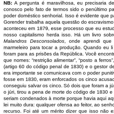
NB:
A pergunta é maravilhosa, eu precisaria d
conosco pelo fato de termos sido o penúltimo p
poder doméstico senhorial. Isso é evidente que 
Gorender trabalha aquela questão do escravismo 
aconteceu em 1879, esse processo que eu estude
nosso capitalismo herda isso. Há um livro sob
Malandros Desconsolados
, onde aprendi que 
marmeleiro para tocar a produção. Quando eu li 
foram para as prisões da República. Você encontr
que nomes: “restrição alimentar”, “posto a ferros
(artigo 60 do código penal de 1830) e o gestor 
era importante se comunicava com o poder punitiv
fosse em 1830, eram enforcados os cinco acusa
conseguiu salvar os cinco. Só dois que foram a júri
o júri, tirou a pena de morte do código de 1830 e
seriam condenados à morte porque havia aqui aqu
lei muito dura: qualquer ofensa ao feitor, ao se
recurso. Foi até um
mérito dizer que isso não 