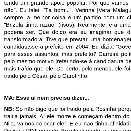
tendo um grande apoio popular. Por que vamos n
não”. Eu falei: “Tá bom...”. Verinha [Vera Malag
sempre, a melhor coisa é um partido com um ch
“Brizola tinha razão” (risos). Realmente, era um
poderia ser. Que doido era eu imaginar que d
transformadora. Tive que prestar uma homenagem 
candidatasse a prefeito em 2004. Eu dizia: “Gov
para esses assuntos, mas prefeito? Carreira polít
pelo mesmo motivo [referindo-se à candidatura 
mais traído que ele. De perto, pelo menos, ele fo
traído pelo César, pelo Garotinho.
MA: Esse aí nem precisa dizer...
NB:
Só não digo que foi traído pela Rosinha porq
trairia jamais. Aí ele morre e começam dentro do
Nilo, vamos colocar ele”. E eu não tinha afinid
Deixei o PDT quando, Brizola já morto, eu vejo 