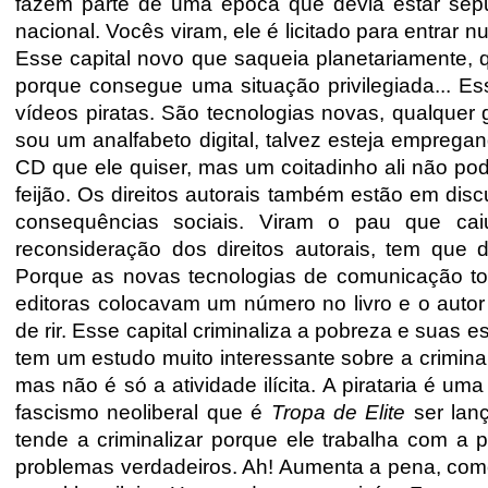
fazem parte de uma época que devia estar sepu
nacional. Vocês viram, ele é licitado para entra
Esse capital novo que saqueia planetariamente, q
porque consegue uma situação privilegiada... Es
vídeos piratas. São tecnologias novas, qualquer
sou um analfabeto digital, talvez esteja
empregand
CD que ele quiser, mas um coitadinho ali não po
feijão. Os direitos autorais também estão em dis
consequências sociais. Viram o pau que ca
reconsideração dos direitos autorais, tem que
Porque as novas tecnologias de comunicação tor
editoras colocavam um número no livro e o autor 
de rir. Esse capital criminaliza a pobreza e suas es
tem um estudo muito interessante sobre a crimina
mas não é só a atividade ilícita. A pirataria é u
fascismo neoliberal que é
Tropa de Elite
ser lan
tende a criminalizar
porque ele trabalha com a 
problemas verdadeiros. Ah! Aumenta a pena, como