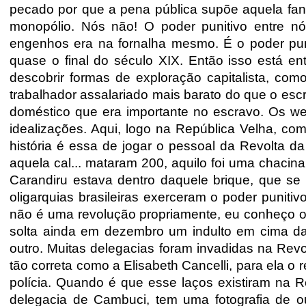
pecado por que a pena pública supõe aquela fant
monopólio. Nós não! O poder punitivo entre 
engenhos era na fornalha mesmo. É o poder puni
quase o final do século XIX. Então isso está 
descobrir formas de exploração capitalista, com
trabalhador assalariado mais barato do que o esc
doméstico que era importante no escravo. Os w
idealizações. Aqui, logo na República Velha, co
história é essa de jogar o pessoal da Revolta d
aquela cal... mataram 200, aquilo foi uma chaci
Carandiru estava dentro daquele brique, que s
oligarquias brasileiras exerceram o poder punit
não é uma revolução propriamente, eu conheço os
solta ainda em dezembro um indulto em cima das 
outro. Muitas delegacias foram invadidas na Rev
tão correta como a Elisabeth Cancelli, para ela 
polícia. Quando é que esse laços existiram na 
delegacia de Cambuci, tem uma fotografia de 