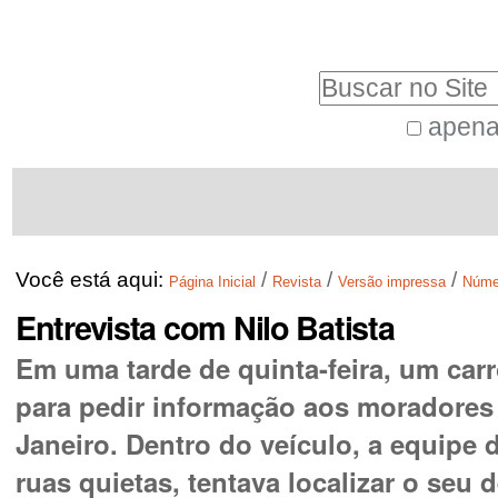
Ir
Ferramentas
para
Pessoais
Busca
o
conteúdo.
apena
Busca
|
Navegação
Avançada…
Ir
para
a
Você está aqui:
/
/
/
Página Inicial
Revista
Versão impressa
Núme
navegação
Entrevista com Nilo Batista
Em uma tarde de quinta-feira, um car
para pedir informação aos moradores 
Janeiro. Dentro do veículo, a equip
ruas quietas, tentava localizar o seu 