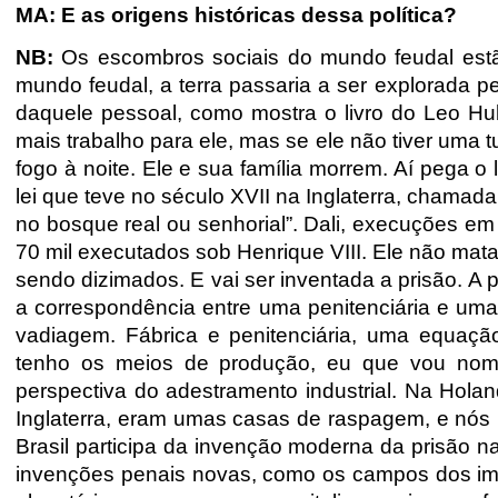
MA: E as origens históricas dessa política?
NB:
Os escombros sociais do mundo feudal estã
mundo feudal, a terra passaria a ser explorada pe
daquele pessoal, como mostra o livro do Leo H
mais trabalho para ele, mas se ele não tiver uma 
fogo à noite. Ele e sua família morrem. Aí pega o
lei que teve no século XVII na Inglaterra, chamada
no bosque real ou senhorial”. Dali, execuções
70 mil executados sob Henrique VIII. Ele não mat
sendo dizimados. E vai ser inventada a prisão. A p
a correspondência entre uma penitenciária e uma f
vadiagem. Fábrica e penitenciária, uma equação 
tenho os meios de produção, eu que vou nomea
perspectiva do adestramento industrial. Na Hola
Inglaterra, eram umas casas de raspagem, e nós 
Brasil participa da invenção moderna da prisão 
invenções penais novas, como os campos dos imig