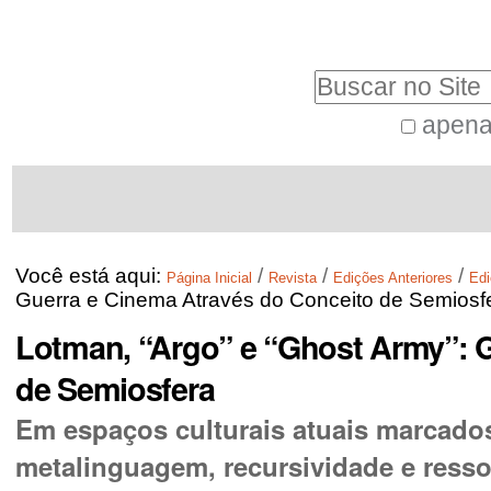
Ir
Ferramentas
para
Pessoais
Busca
o
conteúdo.
apena
Busca
|
Navegação
Avançada…
Ir
para
a
Você está aqui:
/
/
/
Página Inicial
Revista
Edições Anteriores
Edi
navegação
Guerra e Cinema Através do Conceito de Semiosf
Lotman, “Argo” e “Ghost Army”: G
de Semiosfera
Em espaços culturais atuais marcados
metalinguagem, recursividade e ress