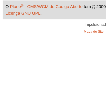
®
O
Plone
- CMS/WCM de Código Aberto
tem
©
2000
Licença GNU GPL
.
Impulsionad
Mapa do Site