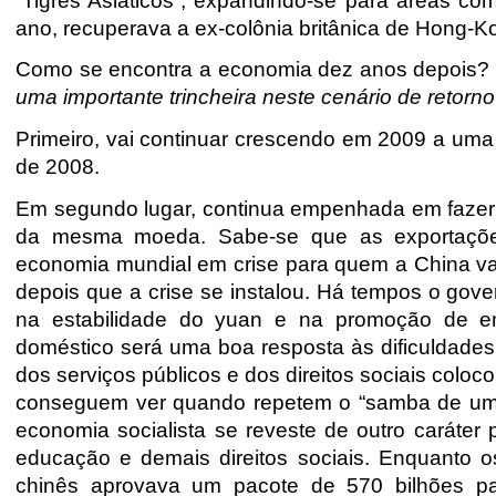
“Tigres Asiáticos”, expandindo-se para áreas co
ano, recuperava a ex-colônia britân
ica de Hong-K
Como se encontra a economia dez anos depois? Há 
uma importante trincheira neste cenário de retorno 
Primeiro, vai continuar crescendo em 2009 a uma
de 2008.
Em segundo lugar, continua empenhada em fazer d
da mesma moeda. Sabe-se que as exportaçõe
economia mundial em crise para quem a China v
depois que a crise se instalou. Há tempos o gove
na estabilidade do yuan e na promoção de 
doméstico será uma boa resposta às dificuldades 
dos serviços públicos e dos direitos sociais coloc
conseguem ver quando repetem o “samba de uma 
economia socialista se reveste de outro caráter
educação e demais direitos sociais. Enquanto o
chinês aprovava um pac
ote de 570 bilhões p