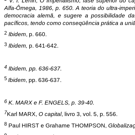
V. I. Lênin, O Imperialismo, fase superior do ca
Alfa-Ômega, 1986, p. 650. A teoria do ultra-imperi
democracia alemã, e sugere a possibilidade da 
pacíficos, tendo como conseqüência prática a uniã
2
Ibidem
, p. 660.
3
Ibidem,
p. 641-642.
4
Ibidem, pp. 636-637.
5
Ibidem
, pp. 636-637.
6
K. MARX e F. ENGELS, p. 39-40.
7
Karl MARX,
O capital
, livro 3, vol. 5, p. 556.
8
Paul HIRST e Grahame THOMPSON,
Globaliza