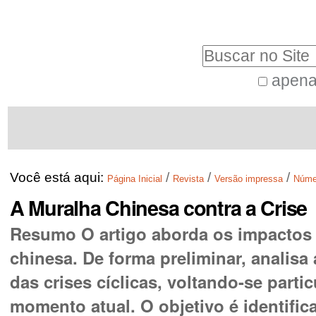
Ir
Ferramentas
para
Pessoais
Busca
o
conteúdo.
apena
Busca
|
Navegação
Avançada…
Ir
para
a
Você está aqui:
/
/
/
Página Inicial
Revista
Versão impressa
Núme
navegação
A Muralha Chinesa contra a Crise
Resumo O artigo aborda os impactos d
chinesa. De forma preliminar, analis
das crises cíclicas, voltando-se parti
momento atual. O objetivo é identific