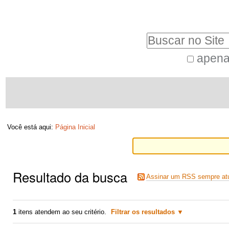
Ir
Ferramentas
para
Pessoais
Busca
o
conteúdo.
apena
Busca
|
Navegação
Avançada…
Ir
para
a
Você está aqui:
Página Inicial
navegação
Resultado da busca
Assinar um RSS sempre atu
1
itens atendem ao seu critério.
Filtrar os resultados